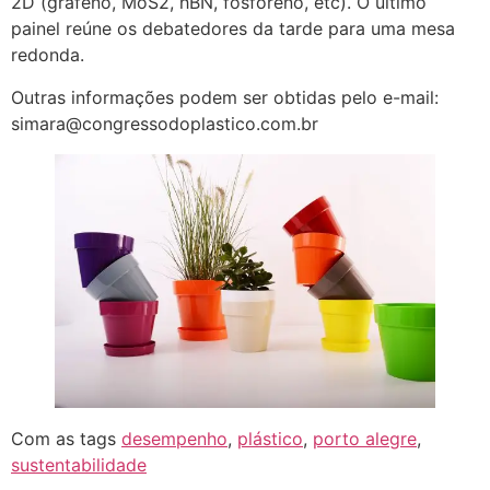
2D (grafeno, MoS2, hBN, fosforeno, etc). O último
painel reúne os debatedores da tarde para uma mesa
redonda.
Outras informações podem ser obtidas pelo e-mail:
simara@congressodoplastico.com.br
Com as tags
desempenho
,
plástico
,
porto alegre
,
sustentabilidade