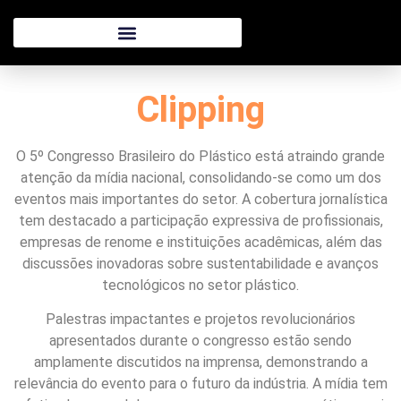
Clipping
O 5º Congresso Brasileiro do Plástico está atraindo grande
atenção da mídia nacional, consolidando-se como um dos
eventos mais importantes do setor. A cobertura jornalística
tem destacado a participação expressiva de profissionais,
empresas de renome e instituições acadêmicas, além das
discussões inovadoras sobre sustentabilidade e avanços
tecnológicos no setor plástico.
Palestras impactantes e projetos revolucionários
apresentados durante o congresso estão sendo
amplamente discutidos na imprensa, demonstrando a
relevância do evento para o futuro da indústria. A mídia tem