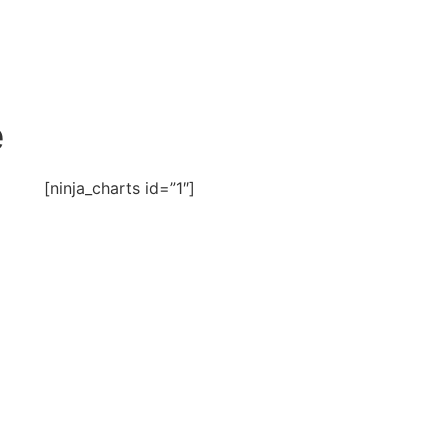
e
[ninja_charts id=”1″]