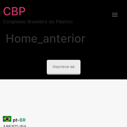
CBP
Congresso Brasileiro do Plástico
Home_anterior
Inscreva-se
pt-
BR
ABERTURA