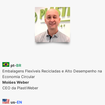
pt-
BR
Embalagens Flexíveis Recicladas e Alto Desempenho na
Economia Circular
Moiśes Weber
CEO da PlastiWeber
us-
EN